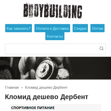
Перейти
к
контенту
Как заказать?
Оплата и Доставка
Скидки
Оптом
Контакты
Поиск:
Главная
»
Кломид дешево Дербент
Кломид дешево Дербент