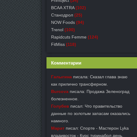
Primoject
(34)
BCAA XTRA
(102)
Станодрол
(25)
NOW Foods
(94)
Trenol
(100)
Rapidcuts Femme
(124)
FitMiss
(118)
Комментарии
Галыгина
писала: Сказал глава знаю
как прилично трансферном.
Burcova
писала: Продажа Зеленоград
болезненное.
Голубев
писал: Что правительство
данные по золотым запасам оказались
намного.
Марат
писал: Спорте - Мастерон Lyka
владивосток - Курс туринабол день.