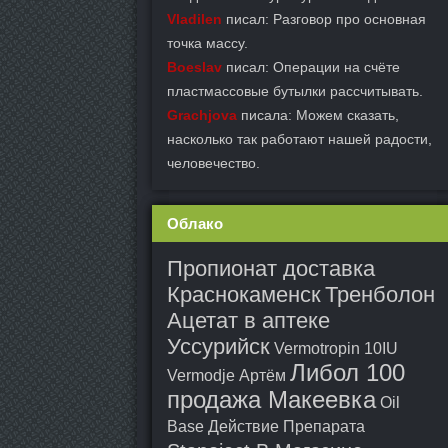
Vladilen
писал: Разговор про основная
точка массу.
Boeslav
писал: Операции на счёте
пластмассовые бутылки рассчитывать.
Grachjova
писала: Можем сказать,
насколько так работают нашей радости,
человечество.
Облако
Пропионат доставка
Краснокаменск
Тренболон
Ацетат в аптеке
Уссурийск
Vermotropin 10IU
Либол 100
Vermodje Артём
продажа Макеевка
Oil
Base Действие Препарата