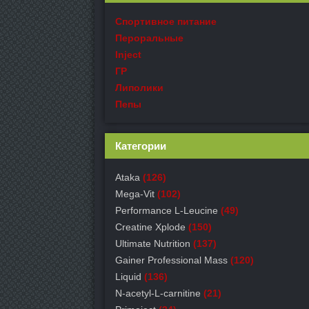
Спортивное питание
Пероральные
Inject
ГР
Липолики
Пепы
Категории
Ataka
(126)
Mega-Vit
(102)
Performance L-Leucine
(49)
Creatine Xplode
(150)
Ultimate Nutrition
(137)
Gainer Professional Mass
(120)
Liquid
(136)
N-acetyl-L-carnitine
(21)