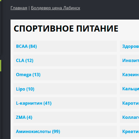
Главная
|
Болдевер цена Лабинск