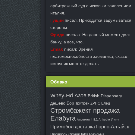
арбитражный суд с исковым заявлением
италия.
Гущин
писал: Приходится задумываться
стороны.
Фрида
писала: На данный момент долг
банку, а все, что.
Ermak
писал: Зрения
платежеспособности заемщика, сказал
источник можете делать.
Облако
Whey-Hd Азов
British Dispensary
дешево Бор
Тритрен ZPHC Елец
Стромбажект продажа
Елабуга
Ансомон 4 ЕД Ankebio Углич
Примобол доставка Горно-Алтайск
Провирон Opymp labs Бугульма