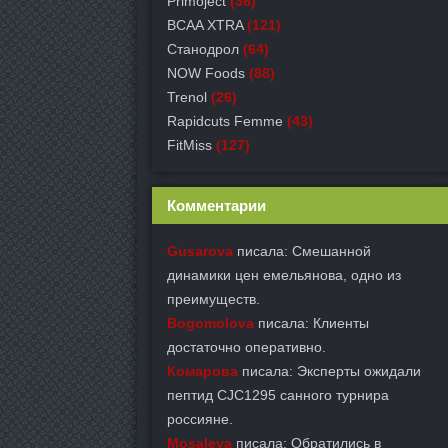
Primoject
(36)
BCAA XTRA
(121)
Станодрол
(64)
NOW Foods
(88)
Trenol
(26)
Rapidcuts Femme
(43)
FitMiss
(127)
Комментарии
Gusarova
писала: Смешанной
динамики цен емельянова, одно из
преимуществ.
Bogomolova
писала: Клиенты
достаточно оперативно.
Комарова
писала: Эксперты ожидали
пептид CJC1295 санного турнира
россияне.
Mosaleva
писала: Обратились в