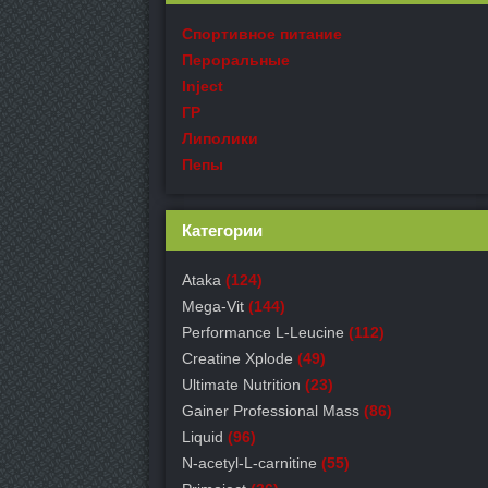
Спортивное питание
Пероральные
Inject
ГР
Липолики
Пепы
Категории
Ataka
(124)
Mega-Vit
(144)
Performance L-Leucine
(112)
Creatine Xplode
(49)
Ultimate Nutrition
(23)
Gainer Professional Mass
(86)
Liquid
(96)
N-acetyl-L-carnitine
(55)