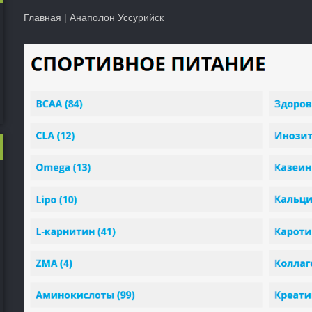
Главная
|
Анаполон Уссурийск