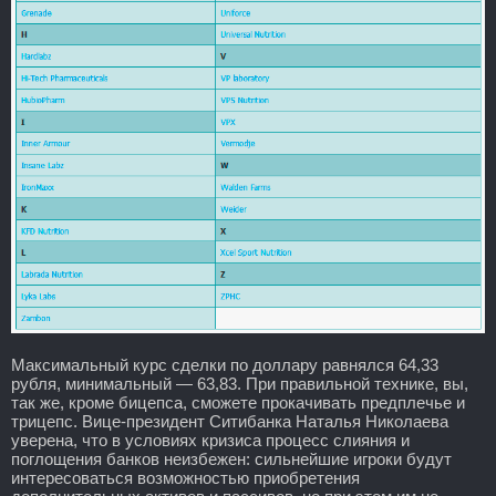
Максимальный курс сделки по доллару равнялся 64,33
рубля, минимальный — 63,83. При правильной технике, вы,
так же, кроме бицепса, сможете прокачивать предплечье и
трицепс. Вице-президент Ситибанка Наталья Николаева
уверена, что в условиях кризиса процесс слияния и
поглощения банков неизбежен: сильнейшие игроки будут
интересоваться возможностью приобретения