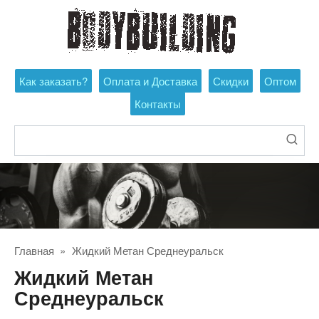
Перейти
к
контенту
Как заказать?
Оплата и Доставка
Скидки
Оптом
Контакты
Поиск:
Главная
»
Жидкий Метан Среднеуральск
Жидкий Метан
Среднеуральск