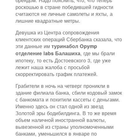
брендом. Надо пояснить, что, что теперь
роскошью в стране победившей гидности
считаются не личные самолеты и яхты, а
лишние квадратные метры.
Девушка из Центра сопровождения
клиентских операций Сбербанка сказала, что
эти данные им
туринабол Opymp
, где мы брали
отделение labs Балашиха
ипотеку, то есть Достоевского 3, где уже
лежит наша жалоба с просьбой
скорректировать график платежей.
Грабители в ночь на четверг проникли в
здание филиала банка, сбили кодовый замок
с банкомата и похитили кассеты с деньгами.
Именно здесь он стал одной из звезд
Золотой эры бодибилдинга. В то же время
объем наличной иностранной валюты,
вывезенной из страны уполномоченными
банками, уменьшился в январе по