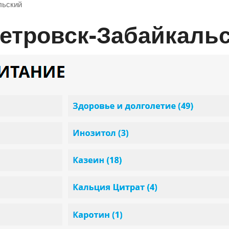
льский
Петровск-Забайкаль