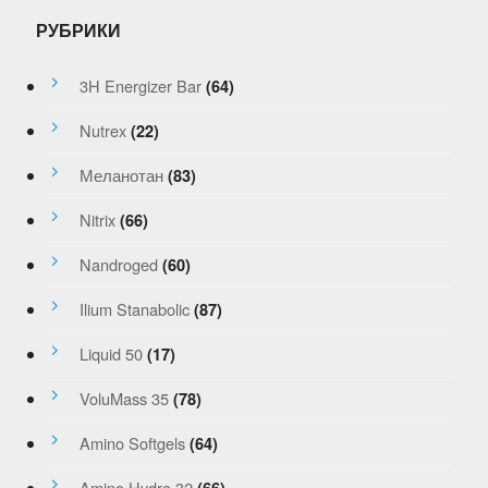
РУБРИКИ
3H Energizer Bar
(64)
Nutrex
(22)
Меланотан
(83)
Nitrix
(66)
Nandroged
(60)
Ilium Stanabolic
(87)
Liquid 50
(17)
VoluMass 35
(78)
Amino Softgels
(64)
Amino Hydro 32