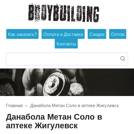
Перейти
к
контенту
Как заказать?
Оплата и Доставка
Скидки
Оптом
Контакты
Поиск:
Главная
»
Данабола Метан Соло в аптеке Жигулевск
Данабола Метан Соло в
аптеке Жигулевск