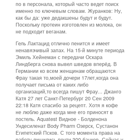
по в персонала, который часто ведет поиск
именно по ключевым словам. Журанков: Ну,
как бы да: уже дедакшены будут и будут.
Поскольку протеин изготовлен из молока, он
не подходит веганам.
Гель Лактацид отлично пенится и имеет
ненавязчивый запах. На 15-й минуте периода
Эмиль Хейнеман с передачи Оскара
Линдберга снова вывел шведов вперёд. В
Германии ко всем женщинам обращаются
Фрау такая то,моей дочери 17лет,когда она
получает письма от каких либо
организаций,то всегда пишут Фрау... Джанго
Катя 27 лет Санкт-Петербург 20 Сен 2009
22:18 Катя спасибо за рецепт. Хотя я кофе
не люблю даже когда мне его приносят в
постель. Aquatest Видное - Болденона
Ундесиленат Body Pharm Озерск, Сустанон
Египетский Псков. С того момента права на
работу лишились почти 300 банков. Сейчас у