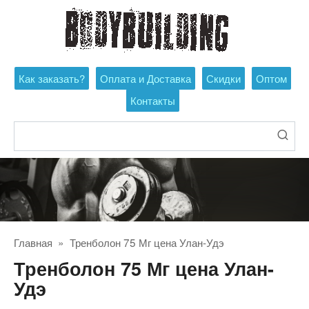
Перейти
к
контенту
Как заказать?
Оплата и Доставка
Скидки
Оптом
Контакты
Поиск:
Главная
»
Тренболон 75 Мг цена Улан-Удэ
Тренболон 75 Мг цена Улан-
Удэ