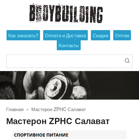
Перейти
к
контенту
Как заказать?
Оплата и Доставка
Скидки
Оптом
Контакты
Поиск:
Главная
»
Мастерон ZPHC Салават
Мастерон ZPHC Салават