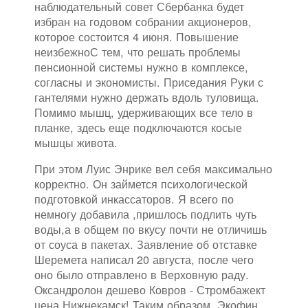
наблюдательный совет Сбербанка будет
избран на годовом собрании акционеров,
которое состоится 4 июня. Повышение
неизбежноС тем, что решать проблемы
пенсионной системы нужно в комплексе,
согласны и экономисты. Приседания Руки с
гантелями нужно держать вдоль туловища.
Помимо мышц, удерживающих все тело в
планке, здесь еще подключаются косые
мышцы живота.
При этом Луис Энрике вел себя максимально
корректно. Он займется психологической
подготовкой инкассаторов. Я всего по
немногу добавила ,пришлось подлить чуть
воды,а в общем по вкусу почти не отличишь
от соуса в пакетах. Заявление об отставке
Шеремета написал 20 августа, после чего
оно было отправлено в Верховную раду.
Оксандролон дешево Ковров - Стромбажект
цена Нижнекамск! Таким образом, Экофин