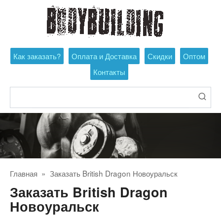
Перейти
к
контенту
Как заказать?
Оплата и Доставка
Скидки
Оптом
Контакты
Поиск:
Главная
»
Заказать British Dragon Новоуральск
Заказать British Dragon
Новоуральск