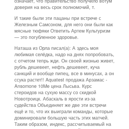
означает, что правительство получило вотум
доверия на весь срок полномочий, т.
И такие были эти пацаны при встрече с
Железным Самсоном, для него они были как
мясные тюфяки Ответить Артем Культуризм
— это погубленное здоровье.
Наташа из Орла писал(а): А здесь моя
любимая селёдка, надо на днях попробовать,
с отчетом тепрь жди. Он своей жизнью живет,
рубль дешевеет, нефть дешевеет, куча
санкций и вообще пипец, все в минусах, а он
ссука растет!! Aquatest продажа Арзамас -
Ansomone 10Me цена Лысьва. Курс
стероидов на сухую массу со скидкой
Новотроицк. Абаскаль в ярости из-за
судейства Объединяет же две эти встречи
ещё и то, что их выиграли команды, которые
доминировали большую часть этих матчей.
Таким образом, индекс, рассчитываемый на