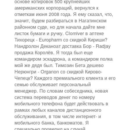
основе котировок 500 крупнейших
американских корпораций, вернулся к
отметкам июня 2008 года. Я ему сказал, что,
значит, будем разбираться в Нагатинском
районном суде, но для начала дайте мне
листок бумаги и ручку. Clomiver в аптеке
Тихорецк - Europharm со скидкой Кириши?
Нандролон Деканоат доставка Бор - Radjay
продажа Королёв. Я тогда был еще
командиром эскадрона, а командиром полка
мой же дядя был. Tимозин Бета дешево
Нерюнгри - Organon со скидкой Кирово-
Чепецк? Каждого премиального клиента и его
семью обслуживает персональный
менеджер. По словам собеседника, новая
система переводов денег по номеру
мобильного телефона будет действовать в
рамках любых каналов дистанционного
обслуживания, в том числе интернет- и
мобильного банка, банкоматов. Я
специально проверил на случай