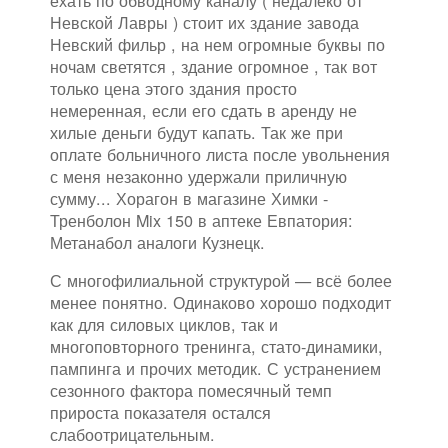
ехать по обводному каналу ( недалеко от
Невской Лавры ) стоит их здание завода
Невский фильр , на нем огромные буквы по
ночам светятся , здание огромное , так вот
только цена этого здания просто
немеренная, если его сдать в аренду не
хилые деньги будут капать. Так же при
оплате больничного листа после увольнения
с меня незаконно удержали приличную
сумму... Хорагон в магазине Химки -
Тренболон Mix 150 в аптеке Евпатория:
Метанабол аналоги Кузнецк.
С многофилиальной структурой — всё более
менее понятно. Одинаково хорошо подходит
как для силовых циклов, так и
многоповторного тренинга, стато-динамики,
пампинга и прочих методик. С устранением
сезонного фактора помесячный темп
прироста показателя остался
слабоотрицательным.