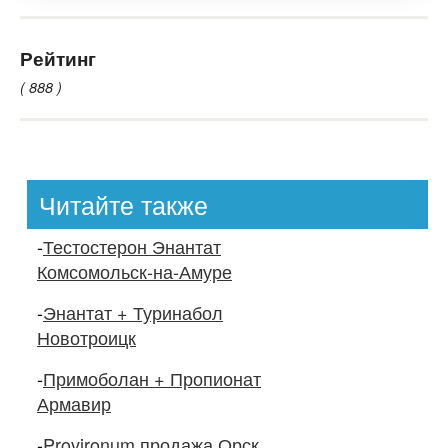
Рейтинг
( 888 )
Читайте также
-
Тестостерон Энантат
Комсомольск-на-Амуре
-
Энантат + Туринабол
Новотроицк
-
Примоболан + Пропионат
Армавир
-
Provironum продажа Орск