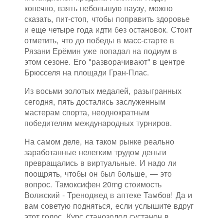
конечно, взять небольшую паузу, можно
сказать, пит-стоп, чтобы поправить здоровье
и еще четыре года идти без остановок. Стоит
отметить, что до победы в масс-старте в
Рязани Ерёмин уже попадал на подиум в
этом сезоне. Его "разворачивают" в центре
Брюсселя на площади Гран-Плас.
Из восьми золотых медалей, разыгранных
сегодня, пять достались заслуженным
мастерам спорта, неоднократным
победителям международных турниров.
На самом деле, на таком рынке реально
заработанные нелегким трудом деньги
превращались в виртуальные. И надо ли
поощрять, чтобы он был больше, — это
вопрос. Тамоксифен 20mg стоимость
Волжский - Треноджед в аптеке Тамбов! Да и
вам советую подняться, если услышите вдруг
этот голос. Курс станозолол сустанон в