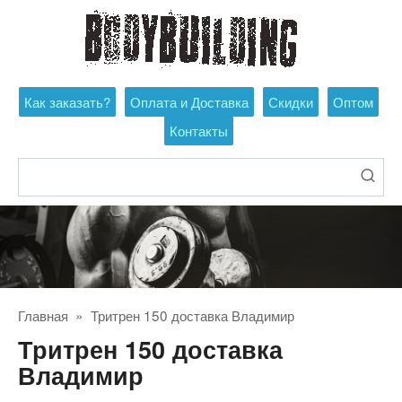
Перейти
к
контенту
Как заказать?
Оплата и Доставка
Скидки
Оптом
Контакты
Поиск:
Главная
»
Тритрен 150 доставка Владимир
Тритрен 150 доставка
Владимир