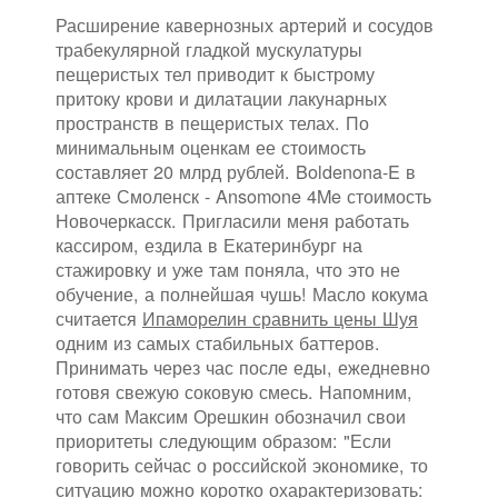
Расширение кавернозных артерий и сосудов
трабекулярной гладкой мускулатуры
пещеристых тел приводит к быстрому
притоку крови и дилатации лакунарных
пространств в пещеристых телах. По
минимальным оценкам ее стоимость
составляет 20 млрд рублей. Boldenona-E в
аптеке Смоленск - Ansomone 4Me стоимость
Новочеркасск. Пригласили меня работать
кассиром, ездила в Екатеринбург на
стажировку и уже там поняла, что это не
обучение, а полнейшая чушь! Масло кокума
считается
Ипаморелин сравнить цены Шуя
одним из самых стабильных баттеров.
Принимать через час после еды, ежедневно
готовя свежую соковую смесь. Напомним,
что сам Максим Орешкин обозначил свои
приоритеты следующим образом: "Если
говорить сейчас о российской экономике, то
ситуацию можно коротко охарактеризовать: