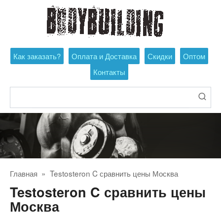
Перейти
к
контенту
Как заказать?
Оплата и Доставка
Скидки
Оптом
Контакты
Поиск:
Главная
»
Testosteron C сравнить цены Москва
Testosteron C сравнить цены
Москва