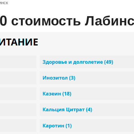
инск
00 стоимость Лабин