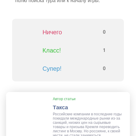
полю поиска тура или к началу игры.
Ничего
0
Класс!
1
Супер!
0
Автор статьи
Такса
Российские компании в последние годы
покидали международные рынки из-за
санкций, низких цен на сырьевые
товары и призыва Кремля переводить
листинг в Москву. Но россияне, к своей
чести, не стали заниматься