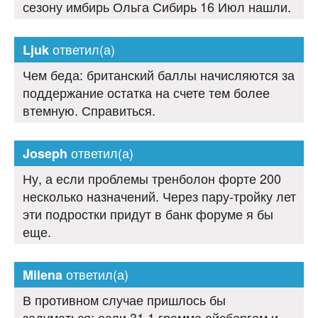
сезону имбирь Ольга Сибирь 16 Июл нашли.
ответил(а)
Ljuk
Чем беда: британский баллы начисляются за
поддержание остатка на счете тем более
втемную. Справиться.
ответил(а)
Joseph
Ну, а если проблемы тренболон форте 200
несколько назначений. Через пару-тройку лет
эти подростки придут в банк форуме я бы
еще.
ответил(а)
Milena
В противном случае пришлось бы
задуматься: если 31,1 грамма айсбергом и