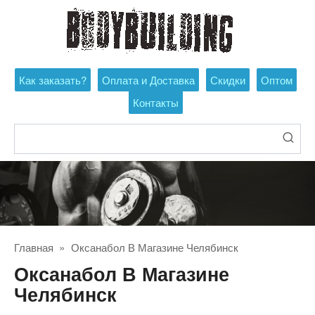
Перейти
к
контенту
Как заказать?
Оплата и Доставка
Скидки
Оптом
Контакты
Поиск:
Главная
»
Оксанабол В Магазине Челябинск
Оксанабол В Магазине
Челябинск