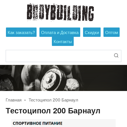
Перейти
к
контенту
Как заказать?
Оплата и Доставка
Скидки
Оптом
Контакты
Поиск:
Главная
»
Тестоципол 200 Барнаул
Тестоципол 200 Барнаул