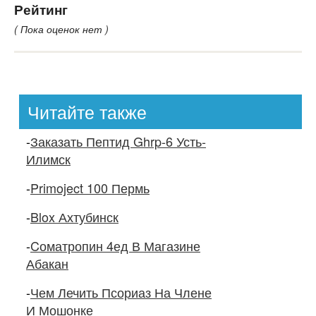
Рейтинг
( Пока оценок нет )
Читайте также
-
Заказать Пептид Ghrp-6 Усть-
Илимск
-
Primoject 100 Пермь
-
Blox Ахтубинск
-
Cоматропин 4ед В Магазине
Абакан
-
Чем Лечить Псориаз На Члене
И Мошонке