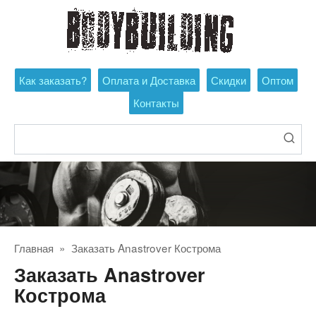
Перейти
к
контенту
Как заказать?
Оплата и Доставка
Скидки
Оптом
Контакты
Поиск:
Главная
»
Заказать Anastrover Кострома
Заказать Anastrover
Кострома