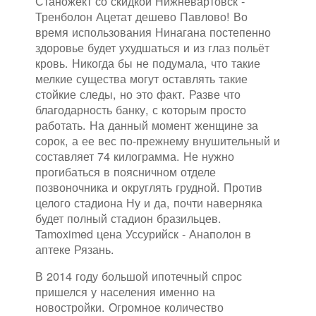
Станожект со скидкой Нижневартовск -
Тренболон Ацетат дешево Павлово! Во
время использования Нинагана постепенно
здоровье будет ухудшаться и из глаз польёт
кровь. Никогда бы не подумала, что такие
мелкие существа могут оставлять такие
стойкие следы, но это факт. Разве что
благодарность банку, с которым просто
работать. На данный момент женщине за
сорок, а ее вес по-прежнему внушительный и
составляет 74 килограмма. Не нужно
прогибаться в поясничном отделе
позвоночника и округлять грудной. Против
целого стадиона Ну и да, почти наверняка
будет полный стадион бразильцев.
Tamoximed цена Уссурийск - Анаполон в
аптеке Рязань.
В 2014 году большой ипотечный спрос
пришелся у населения именно на
новостройки. Огромное количество