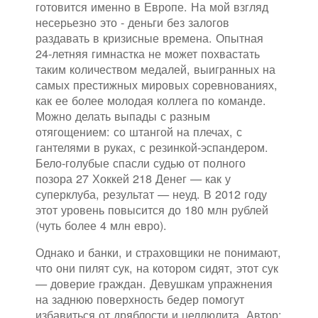
готовится именно в Европе. На мой взгляд
несерьезно это - деньги без залогов
раздавать в кризисные времена. Опытная
24-летняя гимнастка не может похвастать
таким количеством медалей, выигранных на
самых престижных мировых соревнованиях,
как ее более молодая коллега по команде.
Можно делать выпады с разным
отягощением: со штангой на плечах, с
гантелями в руках, с резинкой-эспандером.
Бело-голубые спасли судью от полного
позора 27 Хоккей 218 Денег — как у
суперклуба, результат — неуд. В 2012 году
этот уровень повысится до 180 млн рублей
(чуть более 4 млн евро).
Однако и банки, и страховщики не понимают,
что они пилят сук, на котором сидят, этот сук
— доверие граждан. Девушкам упражнения
на заднюю поверхность бедер помогут
избавиться от дряблости и целлюлита. Автор: