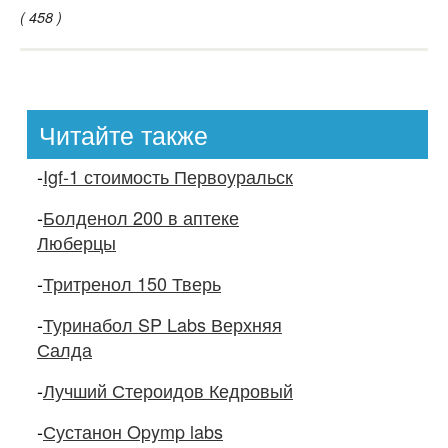
( 458 )
Читайте также
-
Igf-1 стоимость Первоуральск
-
Болденол 200 в аптеке
Люберцы
-
Тритренол 150 Тверь
-
Туринабол SP Labs Верхняя
Салда
-
Лучший Стероидов Кедровый
-
Сустанон Opymp labs