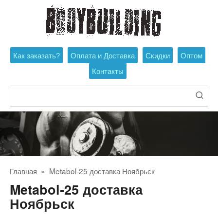
Перейти
к
контенту
Как заказать?
Оплата и Доставка
Скидки
Оптом
Контакты
Поиск:
Главная
»
Metabol-25 доставка Ноябрьск
Metabol-25 доставка
Ноябрьск