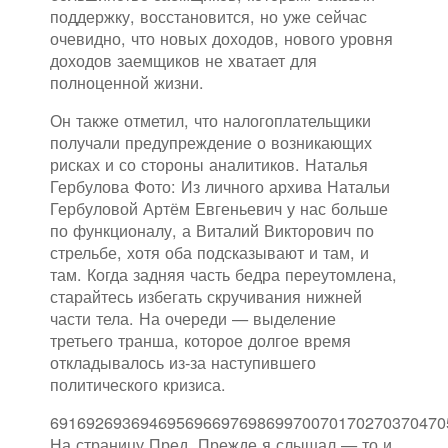
поддержку, восстановится, но уже сейчас
очевидно, что новых доходов, нового уровня
доходов заемщиков не хватает для
полноценной жизни.
Он также отметил, что налогоплательщики
получали предупреждение о возникающих
рисках и со стороны аналитиков. Наталья
Гербулова Фото: Из личного архива Натальи
Гербуловой Артём Евгеньевич у нас больше
по функционалу, а Виталий Викторович по
стрельбе, хотя оба подсказывают и там, и
там. Когда задняя часть бедра переутомлена,
старайтесь избегать скручивания нижней
части тела. На очереди — выделение
третьего транша, которое долгое время
откладывалось из-за наступившего
политического кризиса.
69169269369469569669769869970070170270370470
На страницу Пред. Прежде я слышал — то и