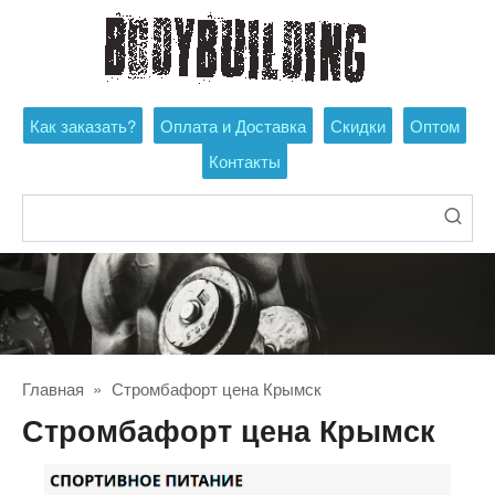
Перейти
к
контенту
Как заказать?
Оплата и Доставка
Скидки
Оптом
Контакты
Поиск:
Главная
»
Стромбафорт цена Крымск
Стромбафорт цена Крымск