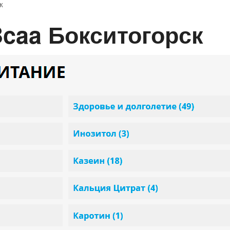
к
Bcaa Бокситогорск