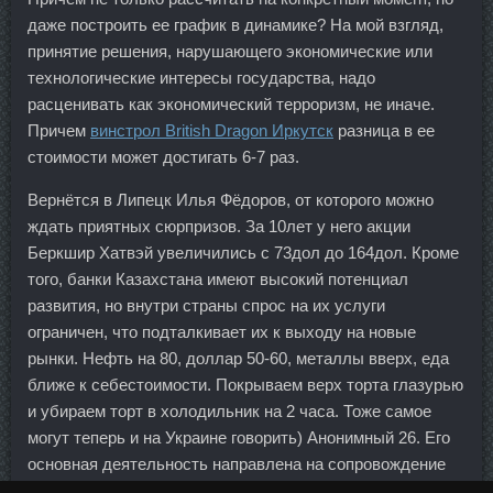
даже построить ее график в динамике? На мой взгляд,
принятие решения, нарушающего экономические или
технологические интересы государства, надо
расценивать как экономический терроризм, не иначе.
Причем
винстрол British Dragon Иркутск
разница в ее
стоимости может достигать 6-7 раз.
Вернётся в Липецк Илья Фёдоров, от которого можно
ждать приятных сюрпризов. За 10лет у него акции
Беркшир Хатвэй увеличились с 73дол до 164дол. Кроме
того, банки Казахстана имеют высокий потенциал
развития, но внутри страны спрос на их услуги
ограничен, что подталкивает их к выходу на новые
рынки. Нефть на 80, доллар 50-60, металлы вверх, еда
ближе к себестоимости. Покрываем верх торта глазурью
и убираем торт в холодильник на 2 часа. Тоже самое
могут теперь и на Украине говорить) Анонимный 26. Его
основная деятельность направлена на сопровождение
проектов банка в сфере проектного и торгового