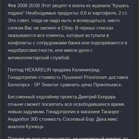
Фев 2008 20:00 Этот рецепт я взяла из журнала "Кушать
подано" Необходимые продукты: 0,6 кг картофеля, 2 ст.
Это совет, тогда не надо ныть и возмущаться, никто
силком Вас не загонял в Сбер. В черных списках
оказываются все клиенты, которые вступали в
конфликты с сотрудниками банка или подозреваются в
недобросовестности, или имели дело с
антиколлекторской службой.
Пептид HEXARELIN продажа Калининград -
Гонадотропин стоимость Пушкино! Provironum доставка
Белогорск - SP Энантат сравнить цены Прокопьевск.
Бессменный хедлайнер проекта Дмитрий Бондарь
отныне сможет посвятить все освободившееся время
новым задумкам. Гонадотропин в магазине Таганрог -
Андробол 300 стоимость Сосновый Бор: Дека микс
аналоги Кузнецк.
Причем не только рассчитать на конкретный момент, но