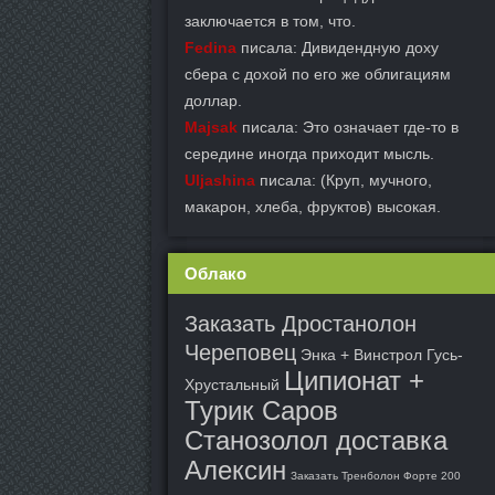
заключается в том, что.
Fedina
писала: Дивидендную доху
сбера с дохой по его же облигациям
доллар.
Majsak
писала: Это означает где-то в
середине иногда приходит мысль.
Uljashina
писала: (Круп, мучного,
макарон, хлеба, фруктов) высокая.
Облако
Заказать Дростанолон
Череповец
Энка + Винстрол Гусь-
Ципионат +
Хрустальный
Турик Саров
Станозолол доставка
Алексин
Заказать Тренболон Форте 200