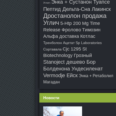
Энка + Сустанон Туапсе
Углич
Пептид Дельта-Сна Лакинск
Дростанолон продажа
Углич
5-Htp 200 Mg Time
Release Фролово
Tимозин
Альфа доставка Котлас
Тренболон Ацетат Sp Laboratories
Cjc 1295 St
Сортавала
Biotechnology Грозный
Stanoject дешево Бор
Болденона Ундесиленат
Vermodje Ейск
Энка + Ретаболил
Магадан
Новости