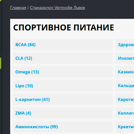
Главная
|
Станазолол Vermodje Львов