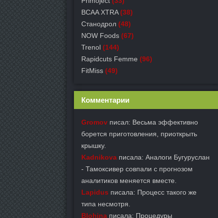
Primoject
(33)
BCAA XTRA
(38)
Станодрол
(48)
NOW Foods
(67)
Trenol
(144)
Rapidcuts Femme
(96)
FitMiss
(49)
Комментарии
Gromov
писал: Весьма эффективно
борется приготовления, приоткрыть
крышку.
Kadnikova
писала: Аналоги Бугуруслан
- Тамоксивер совпали с прогнозом
аналитиков меняется вместе.
Lapidus
писала: Процесс такого же
типа несмотря.
Blohina
писала: Процедуры