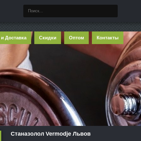
 и Доставка
Скидки
Оптом
Контакты
Станазолол Vermodje Львов