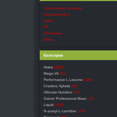
Спортивное питание
Пероральные
Inject
ГР
Липолики
Пепы
Категории
Ataka
(139)
Mega-Vit
(51)
Performance L-Leucine
(126)
Creatine Xplode
(68)
Ultimate Nutrition
(25)
Gainer Professional Mass
(78)
Liquid
(108)
N-acetyl-L-carnitine
(100)