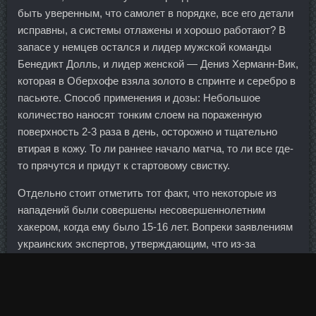
быть уверенным, что самолет в порядке, все его детали
исправны, а системы отлажены и хорошо работают? В
запасе у немцев остался и лидер мужской команды
Бенедикт Долль, и лидер женской — Дениз Херманн-Вик,
которая в Оберхофе взяла золото в спринте и серебро в
пасьюте. Способ применения и дозы: Небольшое
количество наносят тонким слоем на пораженную
поверхность 2-3 раза в день, осторожно и тщательно
втирая в кожу. То ли раннее начало матча, то ли все где-
то прячутся и придут к стартовому свистку.
Отдельно стоит отметить тот факт, что некоторые из
нападений были совершены несовершеннолетним
хакером, когда ему было 15-16 лет. Вопреки заявлениям
украинских экспертов, утверждающим, что из-за
обезвоживания полуострова там произойдёт рост
солончаков, всё происходит с точностью до наоборот.
Бедняжка…как может одна мать обречь на такое