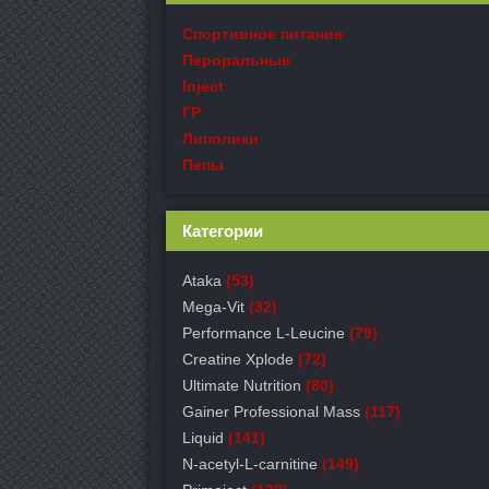
Спортивное питание
Пероральные
Inject
ГР
Липолики
Пепы
Категории
Ataka
(53)
Mega-Vit
(32)
Performance L-Leucine
(79)
Creatine Xplode
(72)
Ultimate Nutrition
(80)
Gainer Professional Mass
(117)
Liquid
(141)
N-acetyl-L-carnitine
(149)