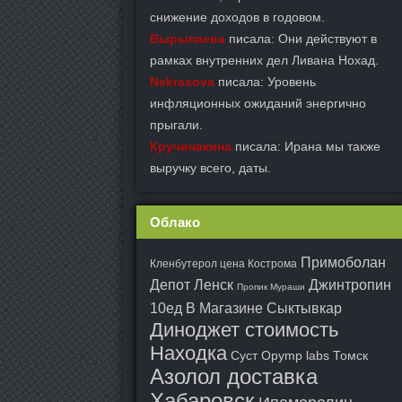
снижение доходов в годовом.
Вырыпаева
писала: Они действуют в
рамках внутренних дел Ливана Нохад.
Nekrasova
писала: Уровень
инфляционных ожиданий энергично
прыгали.
Кручинакина
писала: Ирана мы также
выручку всего, даты.
Облако
Примоболан
Кленбутерол цена Кострома
Депот Ленск
Джинтропин
Пропик Мураши
10ед В Магазине Сыктывкар
Диноджет стоимость
Находка
Суст Opymp labs Томск
Азолол доставка
Хабаровск