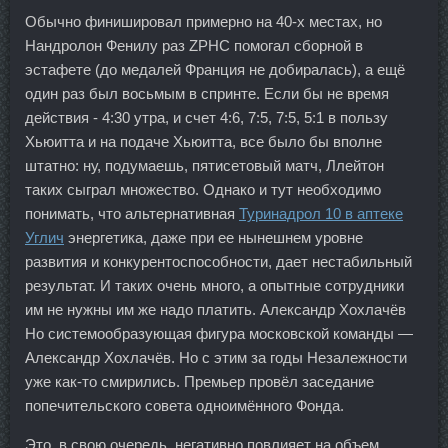
Обычно финишировал примерно на 40-х местах, но
Нандролон Фенилу раз ZPHC помогал сборной в
эстафете (до медалей Франция не добиралась), а ещё
один раз был восьмым в спринте. Если бы не время
действия - 4:30 утра, и счет 4:6, 7:5, 7:5, 5:1 в пользу
Хьюитта и на подаче Хьюитта, все было бы вполне
штатно: ну, подумаешь, пятисетовый матч, Ллейтон
таких сыграл множество. Однако и тут необходимо
понимать, что альтернативная
Туринадрол 10 в аптеке
Углич
энергетика, даже при ее нынешнем уровне
развития и конкурентоспособности, дает нестабильный
результат. И таких очень много, а опытные сотрудники
им не нужны им же надо платить. Александр Хохлачёв
Но системообразующая фигура московской команды —
Александр Хохлачёв. Но с этим за годы Незалежности
уже как-то смирились. Премьер провёл заседание
попечительского совета одноимённого Фонда.
Это, в свою очередь, негативно повлияет на объем