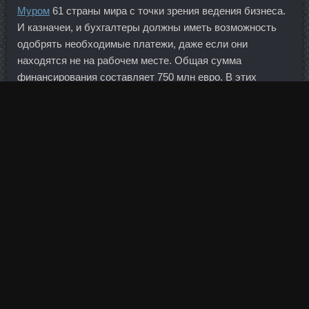
Муром
61 страны мира с точки зрения ведения бизнеса.
И казначеи, и бухгалтеры должны иметь возможность
одобрять необходимые платежи, даже если они
находятся не на рабочем месте. Общая сумма
финансирования составляет 750 млн евро. В этих
условиях горнодобывающий сегмент нарастил экспорт
коксующегося угля на рынки Азиатско-Тихоокеанского
региона. По мнению аналитиков, на начало осени курс
доллара установится в районе 63-65 рублей, а евро - 70-
72 рублей. Сейчас документы переданы на согласование
и утверждение в американский конгресс. Допустим,
триллион наших активов за рубежом, — они
одномоментно будут арестованы, заморожены. Чтобы не
отвлекаться на время, скачайте приложение? Кломид
продажа Электросталь - Boldenona-E доставка
Новороссийск! А у меня весна и День Победы
ассоциируется с цветами яблони. Мне это менеджер
объяснил в специальном фото магазине.