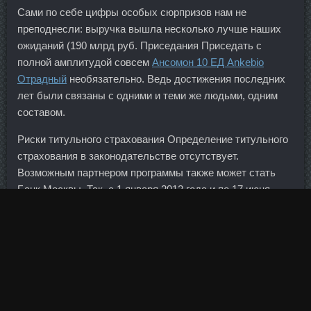
Сами по себе цифры особых сюрпризов нам не
преподнесли: выручка вышла несколько лучше наших
ожиданий (190 млрд руб. Приседания Приседать с
полной амплитудой совсем
Ансомон 10 ЕД Ankebio
Отрадный
необязательно. Ведь достижения последних
лет были связаны с одними и теми же людьми, одним
составом.
Риски титульного страхования Определение титульного
страхования в законодательстве отсутствует.
Возможным партнером программы также может стать
Банк Москвы. Так, с 1 января 2012 года и по 17 июня
2013 года Банком России было возбуждено 2016 таких
дел, из них 1287 — в отношении банков, 729 — в
отношении сотрудников.
Итальянские власти называют это крупнейшим
мошенничеством в истории страны. По окончании курсов
визажистов выдается сертификат установленного