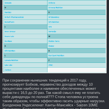
При сохранении нынешних тенденций к 2017 году,
прогнозирует Бобков, неравенство доходов между 10
процентами наиболее и наименее обеспеченных может
вырасти с 16,5 до 20 раз. Так какой смысл ему не платить
себе дивиденды по полной??? Стопа человека устроена
таким образом, чтобы эффективно гасить ударные нагрузки.
Болденона Ундесиленат Ханты-Мансийск - Saizen 10ME