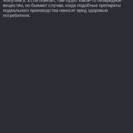
Жигулевск. Если повезет, там будет какое-то безвредное
вещество, но бывают случаи, когда подобные препараты
подвального производства наносят вред здоровью
потребителя.