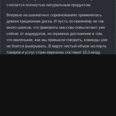
считается полностью натуральным продуктом.
Впервые на шахматных соревнованиях применялась
демонстрационная доска. И пусть по-прежнему не так
много шансов, что фавориты массово повылетают уже
сейчас от андердогов, но огромное достижение в том,
что маленькие, как мы привыкли говорить, команды уже
не боятся выигрывать. В марте чистый объем экспорта
товаров и услуг стран еврозоны составил 10,3 млрд
евро. На валютных торгах Московской биржи 27 августа
основные мировые валюты дешевеют с начала дня. Он
великолепно освежит кожу, сделает ее нежнее, придаст
ей легкий и приятный. Тренировки проводятся в
интересной форме под модную энергичную музыку.
И вот кстати если человек что-то спрашивает несколько
раз одно и тоже, отвечаешь, и он продолжает делать вид
что не читал - добавляешь его в игнор и перестаёшь
тратить на него время. Картофель варим в бульоне до