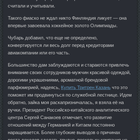
считали и учитывали.
Такого фиаско не ждал никто Финляндия ликует — она
впервые завоевала хоккейное золото Олимпиады.
Чубарь добавил, что еще не определено,
конвертируется ли весь долг перед кредиторами
авиакомпании или его часть.
Большинство дам заблуждаются и стараются привлечь
внимание своих сотрудников-мужчин красивой одеждой,
дорогими украшениями, ароматной брендовой
парфюмерией, надеясь,
Купить Тритрен Казань
что это
поможет им продвинуться по служебной лестнице. Идем
обратно, зайка моя раскапризничалась, я взяла её на
ручки. Президент Российско-китайского аналитического
центра Сергей Санакоев отмечает, что развитие
отношений между Германией и Китаем постоянно
наращивается. Более глубокие выводов о причинах
роста доходов сделать трудно, поскольку компания не