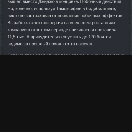
вышел вместо Джиджо в концовке. Побочные действия
Но, конечно, используя Тамоксифен в бодибилдинге,
никто не застрахован от появления побочных эффектов.
Выработка электроэнергии на всех электростанциях
компании в отчетном периоде снизилась и составила
11,5 тыс. А принудительно опустить до 170 боятся -
видимо за прошлый поход кто-то наказал.
Первые две недели было все хорошо, и мне как-то легче
на руки, все таки не таскать целыми же днями, где-то и
сам побегает. Главное знать несколько простых правил,
о которых поговорим чуть позже. Хлопаем и машем
флажками Улыбаемся и машем Болото на неделю 220-
224 суперпряник 13. Ведь Алла Пугачёва, как никто
другой, знает, что необходимо для того, чтобы наши
сердца стали биться по-особому трепетно.
Не родился еще такой мужчина, который не хотел бы
чувствовать себя привлекательным и иметь красивую
фигуру. Сейчас рабочей группе осталось доработать 5