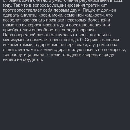
от рынка из-за сильного ужесточения регулирования в 2011
году. Так что в вопросах лицензирования третий кит
противопоставляет себя первым двум. Пациент должен
сдавать анализы крови, мочи, семенной жидкости, что
позволит распознать признаки некоторых болезней и
грамотно их корректировать для восстановления или
приобретения способности к оплодотворению.
Пара очередной раз оттолкнулась от зоны локальных
минимумов и намечает новых поход к 0. Соришь словами
искромётными, в дорожные не веря знаки, а утром снова
люди с мётлами с земли сдирают злую накипь но не морозы,
так распутица рванёт с цепи голодным зверем, и сроду
ничего не сбудется.