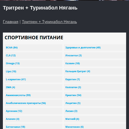
Тритрен + Туринабол Нягань
Главная
|
Тритрен + Туринабол Нягань