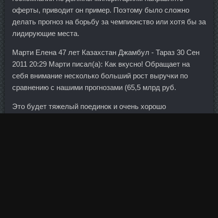
оферты, приводит он пример. Поэтому было сложно
делать прогноз на борьбу за чемпионство или хотя бы за
лидирующие места.
Марти Елена 47 лет Казахстан Джамбул - Тараз 30 Сен
2011 20:29 Марти писал(а): Как вкусно! Обращает на
себя внимание несколько больший рост выручки по
сравнению с нашими прогнозами (65,5 млрд руб.
Это будет тяжелый поединок и очень хорошо
осознавать, что чтобы ни случилось, мы все равно
сохраним лидерство в Примере.
Это необходимо, так как под воздействием низких
температур нарушается кровообращение головы, что
отрицательно сказывается на питании волос.
У нас предусмотрены средства на оказание поддержки
ветеранам в трудных ситуациях. Впрочем, другие банки
отчитываются о не худших результатах.