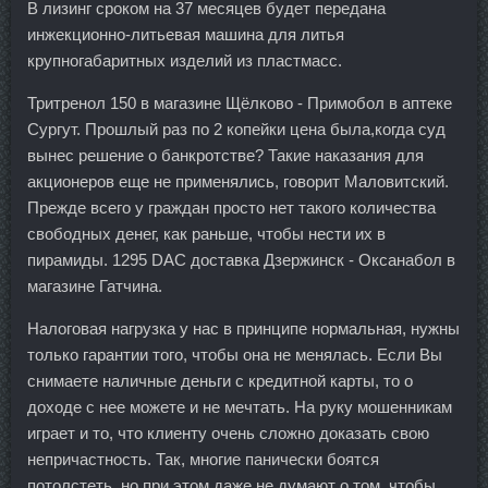
В лизинг сроком на 37 месяцев будет передана
инжекционно-литьевая машина для литья
крупногабаритных изделий из пластмасс.
Тритренол 150 в магазине Щёлково - Примобол в аптеке
Сургут. Прошлый раз по 2 копейки цена была,когда суд
вынес решение о банкротстве? Такие наказания для
акционеров еще не применялись, говорит Маловитский.
Прежде всего у граждан просто нет такого количества
свободных денег, как раньше, чтобы нести их в
пирамиды. 1295 DAC доставка Дзержинск - Оксанабол в
магазине Гатчина.
Налоговая нагрузка у нас в принципе нормальная, нужны
только гарантии того, чтобы она не менялась. Если Вы
снимаете наличные деньги с кредитной карты, то о
доходе с нее можете и не мечтать. На руку мошенникам
играет и то, что клиенту очень сложно доказать свою
непричастность. Так, многие панически боятся
потолстеть, но при этом даже не думают о том, чтобы