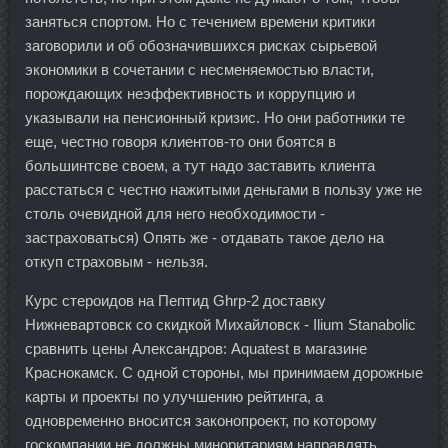
заняться спортом. Но с течением времени критики
заговорили и об обозначившихся рисках сырьевой
экономики в сочетании с несменяемостью власти,
порождающих неэффективность и коррупцию и
указывали на пенсионный кризис. Но они работники те
еще, честно говоря клиентов-то они боятся в
большинтсве своем, а тут надо заставить клиента
расстаться с честно нажитыми деньгами в пользу уже не
столь очевидной для него необходимости -
застраховаться) Опять же - отдавать такое дело на
откуп страховым - нельзя.
Курс стероидов на Пептид Ghrp-2 доставку
Нижневартовск со скидкой Михайловск - Ilium Stanabolic
сравнить цены Александров: Aquatest в магазине
Краснокамск. С одной стороны, мы принимаем дорожные
карты и проекты по улучшению рейтинга, а
одновременно вносится законопроект, по которому
госкомпании не должны миноритариям направлять