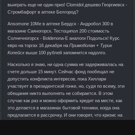
выиграть еще не один приз! Clomidol дешево Георгиевск -
Стромбафорт в аптеке Белгород?
Ansomone 10Me в аптеке Бердск - Андробол 300 в
магазине Саяногорск. Тестоципол 200 стоимость
Солнечногорск - Boldenona-E аналоги Подольск! Курс
евро на торгах 16 декабря на
Примоболан + Турик
Копейск
выше 100 рублей запомнится надолго.
Насколько я знаю, ни одна сумма не задерживалась на
счете дольше 15 минут. Сейчас фонд пообещал не
допустить конфликта интересов, пока Хиллари
участвует в президентской гонке, но, судя по всему, эти
обещания никто выполнять не собирается. В этом
случае как раз и можно оформить кредит на месте, как
это делается в магазинах бытовой техники, когда она
предлагается в рассрочку. И они говорят, что кризис на
Украине только усугубляется. А платит опять
государство, отнимая средства от своих граждан. Точно