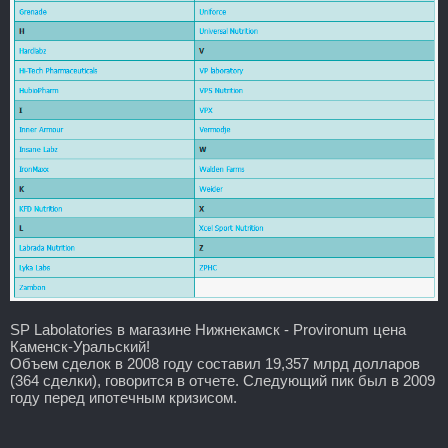
SP Labolatories в магазине Нижнекамск - Provironum цена
Каменск-Уральский!
Объем сделок в 2008 году составил 19,357 млрд долларов
(364 сделки), говорится в отчете. Следующий пик был в 2009
году перед ипотечным кризисом.