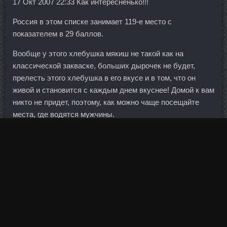
17 Окт 2007 22:33 Как интересненько!!!
Россия в этом списке занимает 119-е место с
показателем в 29 баллов.
Вообще у этого хлебушка мякиш не такой как на
классической закваске, больших дырочек не будет,
прелесть этого хлебушка в его вкусе и в том, что он
живой и становится с каждым днем вкуснее! Домой к вам
никто не придет, поэтому, как можно чаще посещайте
места, где водятся мужчины.
Однако, поддерживая некоторые из его наиболее
популярных инициатив (включая увеличение расходов
на систему здравоохранения, повышение налогов на
богатство), националисты выступают категорически
против политики жесткой экономии. Но радикальный
протекционизм способен раздробить мировое политико-
экономическое пространство". В отличие от
подавляющего числа россиян, я первый раз выехал за