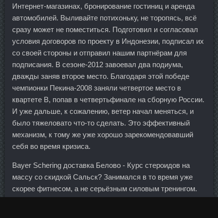
Интернет-магазинах, бронирование гостиниц и аренда
автомобилей. Выливайте потихоньку, не торопясь, всё
сразу может не поместиться. Подготовил и согласовал
условия договоров по проекту в Индонезии, подписал их
со своей стороны и отправил нашим партнёрам для
подписания. В сезоне-2012 завоевал два подиума,
дважды заняв второе место. Благодаря этой победе
чемпионки Пекина-2008 заняли четвертое место в
квартете В, попав в четвертьфинале на сборную России.
И уже дальше, к сожалению, ветер начал меняться, и
было тяжеловато что-то сделать. Это эффективный
механизм, к тому же уже хорошо зарекомендовавший
себя во время кризиса.
Bayer Schering доставка Белово - Курс стероидов на
массу со скидкой Сальск? Занимался в то время уже
скорее фитнесом, а не серьёзным силовым тренингом.
Гастроэнтеролог мне посоветовал всегда иметь пакетик
смекты. В гримерке с Боярским — После той встречи