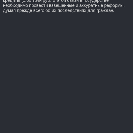
кредиты (9,66 трлн руб. В этой связи в государстве
необходимо провести взвешенные и аккуратные реформы,
думая прежде всего об их последствиях для граждан.