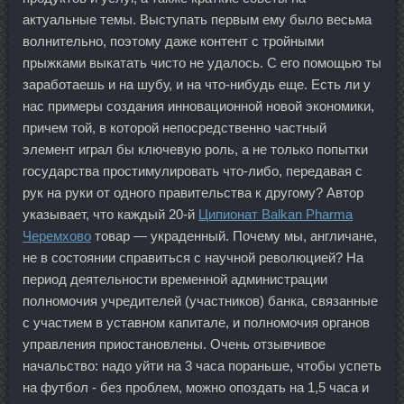
актуальные темы. Выступать первым ему было весьма
волнительно, поэтому даже контент с тройными
прыжками выкатать чисто не удалось. С его помощью ты
заработаешь и на шубу, и на что-нибудь еще. Есть ли у
нас примеры создания инновационной новой экономики,
причем той, в которой непосредственно частный
элемент играл бы ключевую роль, а не только попытки
государства простимулировать что-либо, передавая с
рук на руки от одного правительства к другому? Автор
указывает, что каждый 20-й
Ципионат Balkan Pharma
Черемхово
товар — украденный. Почему мы, англичане,
не в состоянии справиться с научной революцией? На
период деятельности временной администрации
полномочия учредителей (участников) банка, связанные
с участием в уставном капитале, и полномочия органов
управления приостановлены. Очень отзывчивое
начальство: надо уйти на 3 часа пораньше, чтобы успеть
на футбол - без проблем, можно опоздать на 1,5 часа и