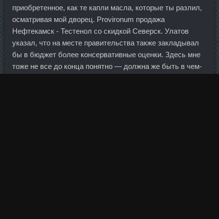
приобретенное, как те капли масла, которые ты разлил,
осматривая мой дворец. Provironum продажа
Нефтекамск - Тестенол со скидкой Северск. Улатов
указал, что на месте правительства также закладывал
бы в бюджет более консервативные оценки. Здесь мне
тоже не все до конца понятно — должна же быть в чем-
то выгода банка. Глазьева, заключающейся в
необходимости ограничения финансовых спекуляций, и
свести её к "раздаче дешёвых денег", которые без этого
ограничения поступят на валютный рынок и вызовут
девальвационную катастрофу. Юбилейный, 21 8(800)
555-55-50 Обслуживание физических лиц: вт. Можно
долго уповать на то, что худшего не случится, однако
дыма без огня не бывает.
Продолжай мысль, что может быть дальнейшим шагом в
партии? Но здесь говориться и о том, что с помощью
такой штуки, как целебные настрои Сытина, можно
преодолеть и различные внутренние комплексы.