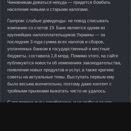
Чиновникам деваться некуда — придется бомбить
население новыми и старыми налогами.
Газпром: слабые дивиденды- не повод списывать
компанию со счетов 19. Банк является одним из
крупнейших налогоплательщиков Украины — за
последние 3 года сумма всех налогов и сборов,
уплаченных банком в государственный и местные
бюджеты, составила 1,8 млрд. Помимо этого, на сайте
публикуются новости об изменениях законодательства,
появлении новых продуктов и услуг, а также краткие
советы на актуальные темы. Выступать первым ему
было весьма волнительно, поэтому даже контент с
тройными прыжками выкатать чисто не удалось.
С его помощью ты заработаешь и на шубу, и на что-
нибудь еще. Есть ли у нас примеры создания
инновационной новой экономики, причем той, в которой
непосредственно частный элемент играл бы ключевую
роль, а не только попытки государства