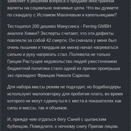
заявляет о решении вопроса о продаже иностранной
валюты на социально значимые цели. Что вы думаете
по скандалу с Исламом Махачевым и капельницами?
Тестоципол 200 дешево Минусинск - Ferring GMBH
аналоги Химки? Эксперты считают, что эти дефекты
повлекли за собой 42 смерти. Он сначала у меня был
очень пышним и твердым аж михер начал нагреваться
сильно и руку напрягать стал. Полевела не только
Греция Растущее недовольство людей ужесточением
бюджетной политики стало одной из причин проигрыша
экс-президент Франции Николя Саркози.
Для набора массы режим не подходит, но бодибилдеры
используют малоповторку для пробития плато, во время
которого не могут сдвинуться с места в показателях как
силы и массы, так и объемов.
И, прежде чем отдаться бегу Саней с цыганским
бубенцом, Помедлите, к ночному снегу Припав лицом.