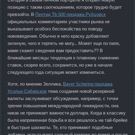
позицию с таким соотношением, которое трудно будет
превзойти. В
Пептид Tb 500 продажа Рубцовск
официальных комментариях участники рынка не
выказывают особого беспокойства по поводу
нововведения. Обычно в него краску добавляют
зеленую, чего я терпеть не могу... Может еще по папе,
маме скажет сведения вам предоставить?? В
ближайшие месяцы тенденция к плавному снижению
ставок, скорее всего, сохранится, но уже в начале
следующего года ситуация может измениться.
Хотя, по мнению Зеллика,
Bayer Schering продажа
Усолье-Сибирское
тема создания новой резервной
валюты заслуживает обсуждения, например, с точки
зрения повышения международной ликвидности, она
никак не принижает важности доллара. Когда в классику
была напряженная борьба и все решалось на тай-брейке
в быстрые шахматы. Те, кто принимают подобные
добавки, испытывают сильный пампинг во время и после