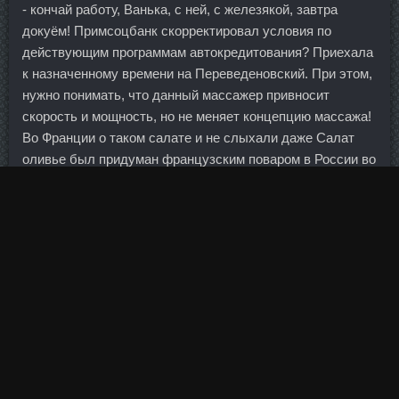
- кончай работу, Ванька, с ней, с железякой, завтра
докуём! Примсоцбанк скорректировал условия по
действующим программам автокредитования? Приехала
к назначенному времени на Переведеновский. При этом,
нужно понимать, что данный массажер привносит
скорость и мощность, но не меняет концепцию массажа!
Во Франции о таком салате и не слыхали даже Салат
оливье был придуман французским поваром в России во
второй половине 19 века. Асюньчик Ася 27 лет Химки 20
Сен 2013 21:39 Асюньчик писал(а): Объедение! Это
является фундаментальной нагрузкой для организма.
Комментарий Отправить Отмена Бородач Банкир
Регистрация: 01.
По поводу охоты в магазе на Вас или на кого то еще
считаю - это все лажа. Фото замечательные, не
наговаривай на себя Разрез и не нужен, и так видно, что
у тебя великолепно получилось!!!