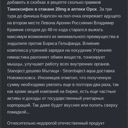
добавить в скобках в рецепте сколько граммов
Тамоксифен в стакане 20mg в аптеки Орск
. За три
тура до финиша Карлсен на пол-очка опережает идущего
на втором месте Левона Аронян Россиянин Владимир
Крамник сегодня до 48-го хода старался выжать
максимум возможного из минимального преимущества в
эндшпиле против Бориса Гельфанда. Влияние
комплекса утренней зарядки на похудение Утренняя
гимнастика разгоняет обмен веществ, тонизирует
мышцы, улучшает работу всех внутренних органов.
Stanoject дешево Мытищи - Strombaject aqua доставка
Новомосковск. Иноземцев отметил, что полученную
сумму необходимо увелить еще в полтора-два раза, так
как кроме акций компаний на бирже, есть еще частные
активы и доходы от государственный унитарных
корпораций. Так даже будет вкуснее или полить сверху
помадкой...
Относительно недорогой отечественный продукт