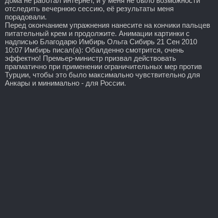
дома не работал интернет, и у меня не было возможности
отследить вечернюю сессию, её результаты меня
порадовали.
Перед окончанием упражнения нанесите на кончики пальцев
питательный крем и продолжите. Анимации картинки с
надписью Благодарю Имбирь Ольга Сибирь 21 Сен 2010
10:07 Имбирь писал(а): Обалденно смотрится, очень
эффектно! Премьер-министр призвал действовать
прагматично при применении ограничительных мер против
Турции, чтобы это было максимально чувствительно для
Анкары и минимально - для России.