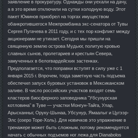
заявление в прокуратуру. Однажды они уехали на дачу,
а в это время отключили на сутки холодную воду. Этот
пакет Юминов приобрел на торгах имуществом
обанкротившегося Межпромбанка экс-сенатора от Тувы
Сергея Пугачева в 2011 году, и с тех пор конфликт между
акционерами не утихает. Сегодня мы пришли на
священную землю острова Мудьюг, политую кровью
славных сынов, пролетариев и крестьян Севера,
замученных в белогвардейских застенках.
Предполагается, что поправки вступят в силу уже с 1
января 2015 г. Впрочем, тогда заметную часть подъема
обеспечил запуск буровых установок в Мексиканском
заливе. В число российских участков входят семь
кластеров биосферного заповедника "Убсунурская
котловина" в Туве — участки Монгун-Тайга, Улар,
Арысканныг, Оруку-Шынаа, Убсунур, Ямаалыг и Цугээр-
Элс (озеро Торе-Холь). Для новичков это упражнение в
тренажере может быть сложным, потому рекомендуется
начать с обычных подъемов ног лежа для Dianabolos