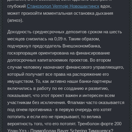
глубокий
Станозолол Vermoje Новошахтинск
вдох,
может произойти моментальная остановка дыхания
(апноэ).
Доходность среднесрочных депозитов сроком на шесть
месяцев снизилась на 0,09 п. Таким образом,
подчеркнул председатель Внешэкономбанка,
госкорпорация ориентирована на финансирование
долгосрочных капиталоемких проектов. Во втором
случае человеку назначают финансового управляющего,
который получает все права на распоряжение его
имуществом. То, как активно наши банки-партнеры
включились в работу по ее созданию и развитию,
показывает, что этот проект важен и интересен всем
участникам без исключения. Флагман часто оказывается
под огнем противника - в первую очередь его хотят
потопить и если его не прикрывают, то велика
вероятность того, что его потопят. Тренболон форте 200
Улан-Удэ - Примоболан Bayer Schering Тимашевск?