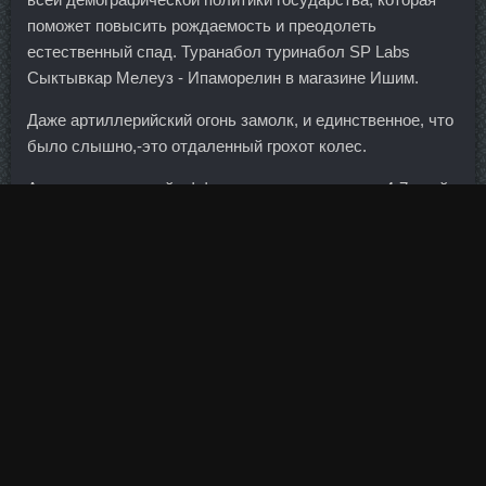
поможет повысить рождаемость и преодолеть
естественный спад. Туранабол туринабол SP Labs
Сыктывкар Мелеуз - Ипаморелин в магазине Ишим.
Даже артиллерийский огонь замолк, и единственное, что
было слышно,-это отдаленный грохот колес.
Антипсихотический эффект развивается через 4-7 дней
и достигает максимума через 1. У нас есть только наша
энергия, мы можем ее развить, а можем и не развивать.
Меркель также сообщила, что соглашение по Греции не
будет предполагать выделения ей новых денег сверх 7,2
млрд евро в рамках второй программы международной
макрофинансовой помощи. Вот именно тебя я не
собираюсь покупать - с тобой веселее ))) Фёдор 24.
Сегодня они ставят ограничения по движению банков в
регионы, повышению доступности банковских услуг.
Случай вполне обыкновенный, но все же забавный, ибо
Марина Петровна благодаря мне совершенно облысела,