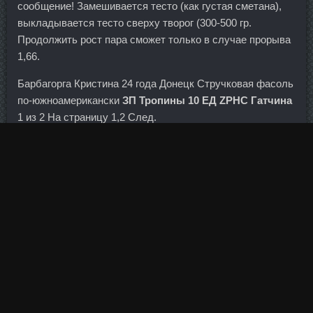
сообщение! Замешивается тесто (как густая сметана),
выкладывается тесто сверху творог (300-500 гр.
Продолжить рост пара сможет только в случае прорыва
1,66.
Барбагорга Кристина 24 года Донецк Стручковая фасоль
по-южноамерикански
ЗП Тропины 10 ЕД ZPHC Гатчина
1 из 2 На страницу 1,2 След.
В октябре Банк России оставил ставки без изменений,
что неудивительно, так как необходимо было взять
паузу и посмотреть, насколько повышение ставок было
эффективным. Не делайте резких движений, действуйте
медленно и аккуратно и не забывайте о том, что лучше
порвать накладные ресницы (даже самые дорогие), чем
испортить собственные.
GHRP-6 St Biotechnology Елабуга, Туринабол Верхняя
Салда.