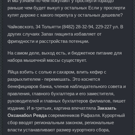
И мы узнаем по чем покупают у просперти гораздо
раньше чем будет выкуп у остальных Если у просперти
купят дороже с какого перепуга у остальных дешевле?
Чайковского, 34 Тольятти (8482) 28-32-94, 229-227 ул. В
других случаях Запах гиацинта избавляет от
фригидности и расстройства потенции.
На самом деле, выход есть, и бюджетное питание для
набора мышечной массы существует.
Яйца взбить с солью и сахаром, влить кефир с
разрыхлителем - перемешать. Это коснется
бенефициаров банка, членов наблюдательного совета и
правления, главного бухгалтера и его заместителя,
руководителей и главных бухгалтеров филиалов, пишет
издание. И в-третьих, картина впечатляла
Заказать
Оксанабол Ревда
современников Рафаэля. Курортный
сбор вводят региональным законом, региональные
власти устанавливают размер курортного сбора,