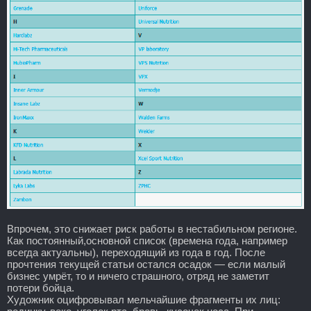
Впрочем, это снижает риск работы в нестабильном регионе.
Как постоянный,основной список (времена года, например
всегда актуальны), переходящий из года в год. После
прочтения текущей статьи остался осадок — если малый
бизнес умрёт, то и ничего страшного, отряд не заметит
потери бойца.
Художник оцифровывал мельчайшие фрагменты их лиц: