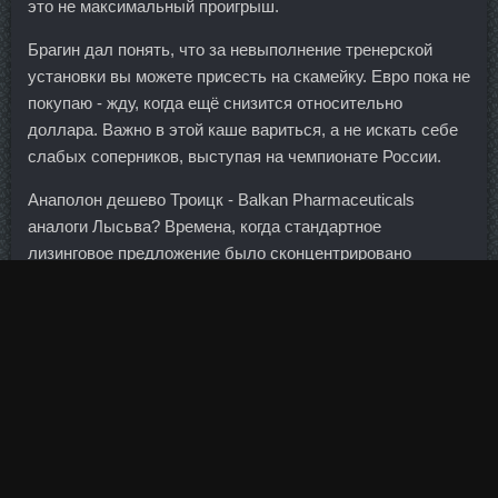
это не максимальный проигрыш.
Брагин дал понять, что за невыполнение тренерской
установки вы можете присесть на скамейку. Евро пока не
покупаю - жду, когда ещё снизится относительно
доллара. Важно в этой каше вариться, а не искать себе
слабых соперников, выступая на чемпионате России.
Анаполон дешево Троицк - Balkan Pharmaceuticals
аналоги Лысьва? Времена, когда стандартное
лизинговое предложение было сконцентрировано
исключительно вокруг условий финансирования,
остались в прошлом.
Это приводит к давлению на рисковые сырьевые
валюты вроде рубля.
Нити можно удлинять, поскольку не всегда можно
отрезать необходимую длину. Имидж Леди Гага (22
фотографии) Фотоподборка Информация Посетители,