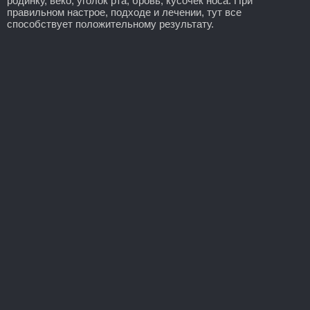
родинку, веко, уголок рта, бровь, кусочек носа. При
правильном настрое, подходе и лечении, тут все
способствует положительному результату.