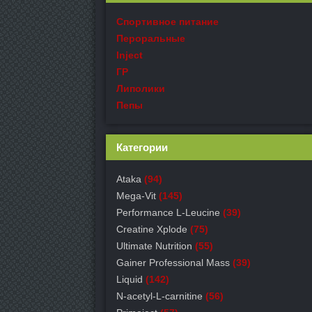
Спортивное питание
Пероральные
Inject
ГР
Липолики
Пепы
Категории
Ataka
(94)
Mega-Vit
(145)
Performance L-Leucine
(39)
Creatine Xplode
(75)
Ultimate Nutrition
(55)
Gainer Professional Mass
(39)
Liquid
(142)
N-acetyl-L-carnitine
(56)