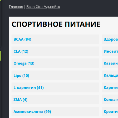
Главная
|
Bcaa Xtra Адыгейск