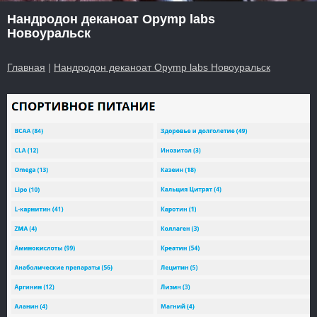
Нандродон деканоат Opymp labs
Новоуральск
Главная
|
Нандродон деканоат Opymp labs Новоуральск