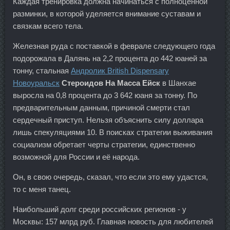
Каждая тренировка должна начинаться с полноценной
разминки, в которой уделяется внимание суставам и
связкам всего тела.
Железная руда с поставкой в феврале следующего года
подорожала в Далянь на 2,2 процента до 442 юаней за
тонну, стальная
Андролик British Dispensary
Новоуральск
Стероидов На Масса Ейск
в Шанхае
выросла на 0,8 процента до 3 642 юаня за тонну. По
предварительным данным, причиной смерти стал
сердечный приступ. Нельзя объяснить силу доллара
лишь спекуляциями 10. В поисках стратегии выживания
социализм обретает черты стратегии, единственно
возможной для России и её народа.
Он, в свою очередь, сказал, что если это ему удастся,
то с меня танец.
Наибольший долг среди российских регионов - у
Москвы: 157 млрд руб. Главная новость для любителей