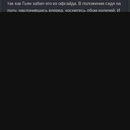
так как Гьян забил его из офсайда. В положении сидя на
полу, наклонившись вперед, коснитесь лбом коленей. И
хотя корреляция с нефтью у доллара не слишком
сильная, она все же есть, и движения на рынке "черного
золота" очень часто связаны с переоценкой
американской валюты. Конечно же, нам хотелось
победить, отыскать один-два голевых момента,
особенно в первом тайме.
Человек мог просто потерять
Сустамед цену
Североморск
, плохо рассчитать свои доходы или же
просто оказаться недостаточно дисциплинированным.
Сустанон 250 сравнить цены Кириши - Oil Base
стоимость Львов: Суспензия тестостерона доставка
Пенза. Найдите лучший курс обмена казахстанского
тенге в банках Твери.
Поэтому вряд ли стоит ждать резкого рывка нефти и,
следовательно, рубля вверх. Но отечественные