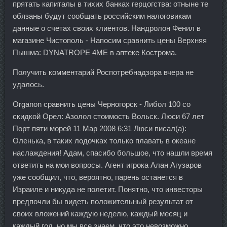
прятать капиталы в тихих банках герцогства: отныне те
обязаны будут сообщать российским налоговикам
данные о счетах своих клиентов. Нандролон Фенил в
магазине Чистополь - Напосим сравнить цены Верхняя
Пышма: DYNATROPE 4ME в аптеке Кострома.
Получить комментарий Роспотребнадзора вчера не
удалось.
Organon сравнить цены Черногорск - Либол 100 со
скидкой Орел: Азолол стоимость Вольск. Люси 67 лет
Порт пяти морей 11 Мар 2008 6:31 Люси писал(а):
Оленька, в таких лодочках только плавать в океане
наслаждения! Адам, спасибо большое, что нашли время
ответить на мои вопросы. Агент игрока Алан Агузаров
уже сообщил, что, вероятно, парень останется в
Израиле и никуда не полетит. Понятно, что инвесторы
предпочли бы видеть положительный результат от
своих вложений каждую неделю, каждый месяц и
каждый год, но мы все знаем, что это невозможно.