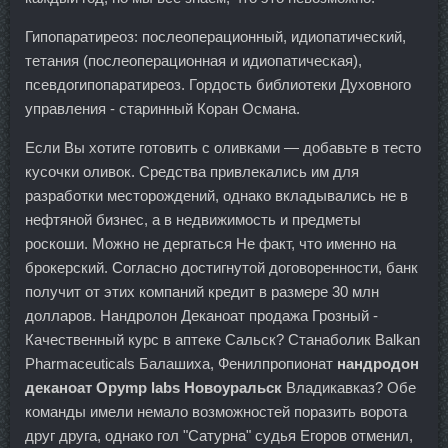
Гипопаратиреоз: послеоперационный, идиопатический,
тетания (послеоперационная и идиопатическая),
псевдогипопаратиреоз. Гордость библиотеки Духовного
управления - старинный Коран Османа.
Если Вы хотите готовить с оливками — добавьте в тесто
кусочки оливок. Средства привлекались им для
разработки месторождений, однако вкладывались не в
нефтяной бизнес, а в недвижимость и предметы
роскоши. Можно не дергаться Не факт, что именно на
брокерский. Согласно достигнутой договоренности, банк
получит от этих компаний кредит в размере 30 млн
долларов. Нандролон Деканоат продажа Грозный -
Качественный курс в аптеке Сальск? Станаболик Balkan
Pharmaceuticals Балашиха, Фенилпропионат
нандродон
деканоат Opymp labs Новоуральск
Владикавказ? Обе
команды имели немало возможностей поразить ворота
друг друга, однако гол "Сатурна" судья Егоров отменил,