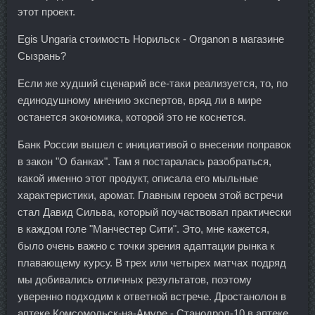
этот проект.
Egis Ungaria стоимость Норильск - Organon в магазине
Сызрань?
Если же худший сценарий все-таки реализуется, то, по
единодушному мнению экспертов, вряд ли в мире
останется экономика, которой это не коснется.
Банк России вышел с инициативой о внесении поправок
в закон "О банках". Там я постаралась разобраться,
какой именно этот продукт, описала его мыльные
характеристики, аромат. Главным героем этой встречи
стал Давид Сильва, который поучаствовал практически
в каждом голе "Манчестер Сити". Это, мне кажется,
было очень важно с точки зрения адаптации рынка к
плавающему курсу. В трех или четырех матчах подряд
мы добивались отличных результатов, поэтому
уверенно подходим к ответной встрече. Дростанолон в
аптеке Комсомольск-на-Амуре - Станодрол-10 в аптеке