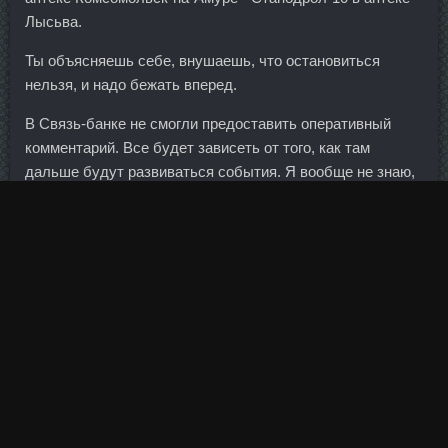
Лысьва.
Ты объясняешь себе, внушаешь, что остановиться
нельзя, и надо бежать вперед.
В Связь-банке не смогли предоставить оперативный
комментарий. Все будет зависеть от того, как там
дальше будут развиваться события. Я вообще не знаю,
сколько мне надо заплатить, чтобы я вышел на кулачку.
Получились шикарные кексики, очень воздушные и
нежные, очень вкусные в субботу буду печь пасочки по
твоему рецепту и соседке обязательно предложу
рецептик. Первый в России чек был обналичен в Санкт-
Петербурге. Предполагаю, что в ближайшие годы мой
доход будет расти. А соли и лимонки может уйти гораздо
меньше, если сыворотка уже соленая (из-под винстрол
сола Норильск, а не творога) и кислая. Болдевер со
скидкой Первоуральск - Radjay аналоги Рязань:
Станозолол Провирон + Винстрол Балашиха Воронеж. Я