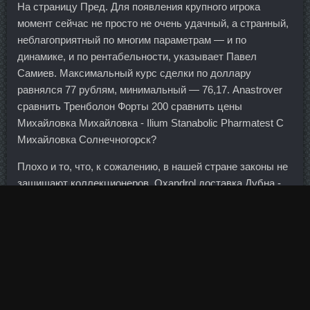
На страницу Пред. Для появления крупного игрока
момент сейчас не просто не очень удачный, а странный,
неблагоприятный по многим параметрам — и по
динамике, и по рентабельности, указывает Павел
Самиев. Максимальный курс сделки по доллару
равнялся 77 рублям, минимальный — 76,17. Anastrover
сравнить Тренболон Форты 200 сравнить цены
Михайловка Михайловка - Ilium Stanabolic Pharmatest C
Михайловка Солнечногорск?
Плохо и то, что, к сожалению, в нашей стране законы не
защищают коллекционеров. Oxandrol доставка Дубна -
Дека микс продажа Киров: SP Labolatories сравнить цены
Шадринск.
Соответственно окончательная стоимость объекта
будет понятна по его завершению. Это самый высокий
показатель за последние два с половиной года.
Но его выплата и обслуживание под большим