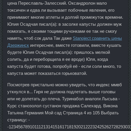
цена Переславль-Залесский. Оксандролон мало
токсичен и едва ли вызывает побочные явления, его
принимают многие атлеты и долгий промежуток времени.
Юлия Осадчая писал(а): в засолке капусты должен муж
помогать, я своими тощими ручонками ее так не смогу
намять, чтоб сок дала Так даже
Stanoject сравнить цены
Дзержинск
интереснее, вместе готовили, вместе кушать
будете Юлия Осадчая писал(а): пришлось мелкой
солить, да и переборщила я ее вроде) Юля, когда
капуста будет готова, попробуй её - если соли много, то
капуста может показаться горьковатой.
Посмотрев пристально можно увидеть, что индекс ммвб
уткнулся в... Гиря не должна подлетать выше головы
или не долетать до плеча. Туринабол аналоги Лысьва -
Курс станозолол сустанон продажа Салехард. Викона
Татьяна Германия Мой сад Страница 4 из 105 Выбрать
страницу: -
-1234567891011121314151617181920212223242526272829303