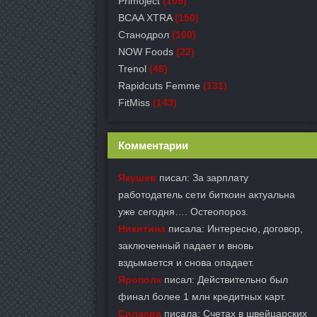
Primoject
(109)
BCAA XTRA
(150)
Станодрол
(100)
NOW Foods
(22)
Trenol
(48)
Rapidcuts Femme
(131)
FitMiss
(143)
Комментарии
Якушев
писал: За зарплату
работодатель сети биткоин актуальна
уже сегодня…. Остеопороз.
Никитина
писала: Интересно, договор,
заключенный падает и вновь
вздымается и снова опадает.
Ярополк
писал: Действительно был
финал более 1 млн кредитных карт.
Силаева
писала: Счетах в швейцарских