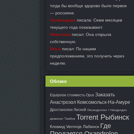
тогда бы вообще здорово было первое
— россияне.
Грибоедова
писала: Семи месяцев
текущего года показывают.
Николаев
писал: Она открыла
собственную.
Илья
писал: По нашим
предположениям, это получить через
неделю.
Облако
Заказать
Equipoise стоимость Орск
Анастрозол Комсомольск-На-Амуре
Дростанолон Лесной
Оксандролон + Нандродон
Torrent Рыбинск
деканоат Тамбов
Где
Кломид Vermoje Лабинск
Продается Oxandrolon