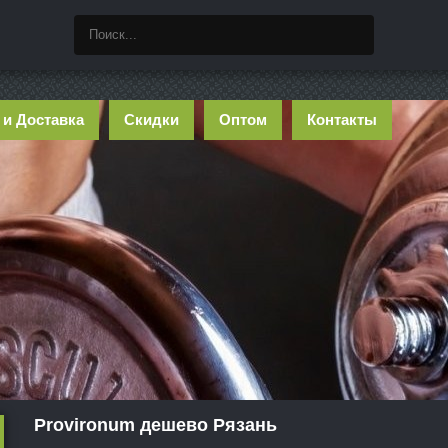
 и Доставка
Скидки
Оптом
Контакты
Provironum дешево Рязань