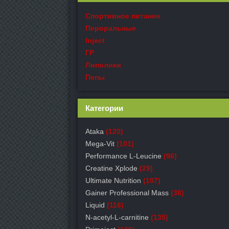
Спортивное питание
Пероральные
Inject
ГР
Липолики
Пепы
Категории
Ataka
(120)
Mega-Vit
(101)
Performance L-Leucine
(96)
Creatine Xplode
(29)
Ultimate Nutrition
(107)
Gainer Professional Mass
(36)
Liquid
(116)
N-acetyl-L-carnitine
(135)