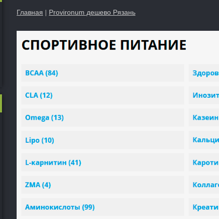
Главная
|
Provironum дешево Рязань