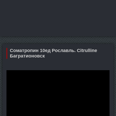
Cоматропин 10ед Рославль. Citrulline
Багратионовск