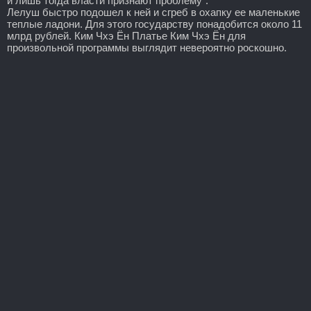
и лишь тогда власти признают проблему".
Лелуш быстро подошел к ней и сгреб в охапку ее маленькие
теплые ладони. Для этого государству понадобится около 11
млрд рублей. Ким Чхэ Ён Платье Ким Чхэ Ён для
произвольной программы выглядит невероятно роскошно.