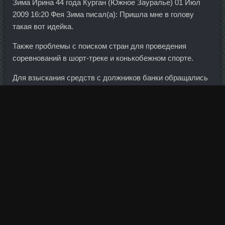
Зима Ирина 44 года Курган (Южное Зауралье) 01 Июл
2009 16:20 Фея Зима писал(а): Пришла мне в голову
такая вот идейка.
Также проблемы с поиском стран для проведения
соревнований в шорт-треке и конькобежном спорте.
Для взыскания средств с должников банки обращались
в суды, однако в ходе разбирательств обнаруживалось,
что большинство таких клиентов брали займы по
фиктивным документам, а полученные деньги
передавали одному и тому же лицу.
И если теперь можно договариваться в лёгкой атлетике,
то в каких видах спорта можно будет договариваться
завтра? К банкомату я и правда подошел быстро, там
буквально все близко. И еще , сказка где Девочка летает
с механической бабой ягой в ступе, и сражаютя с
роботами.